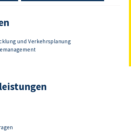
en
icklung und Verkehrsplanung
udemanagement
tleistungen
ragen