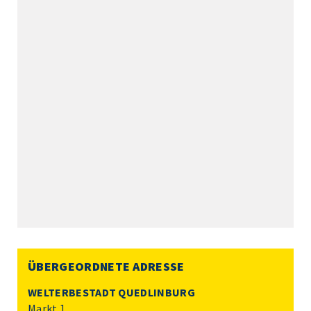
ÜBERGEORDNETE ADRESSE
WELTERBESTADT QUEDLINBURG
Markt 1