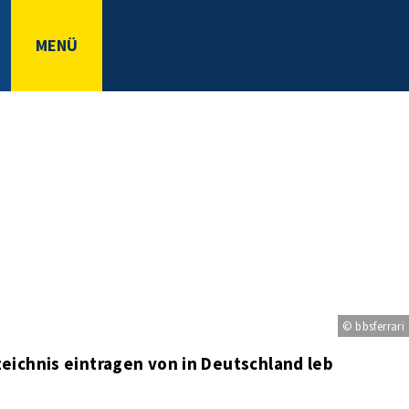
MENÜ
© bbsferrari
eichnis eintragen von in Deutschland lebenden D