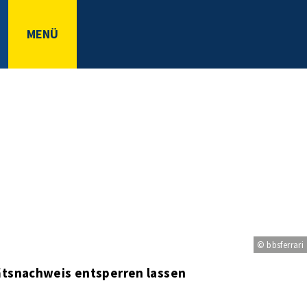
MENÜ
© bbsferrari
ätsnachweis entsperren lassen