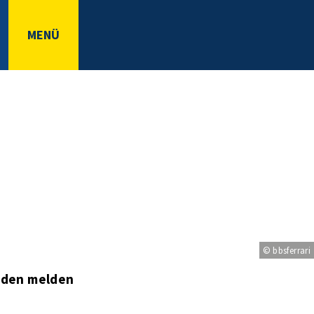
MENÜ
© bbsferrari
äden melden