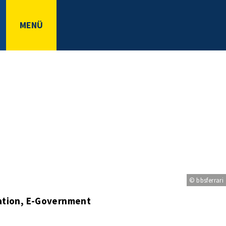
MENÜ
© bbsferrari
ation, E-Government