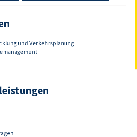
en
icklung und Verkehrsplanung
udemanagement
tleistungen
ragen