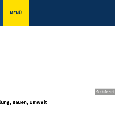
MENÜ
© bbsferrari
klung, Bauen, Umwelt