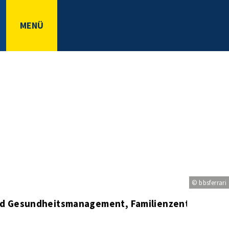
MENÜ
© bbsferrari
und Gesundheitsmanagement, Familienzentrum und 