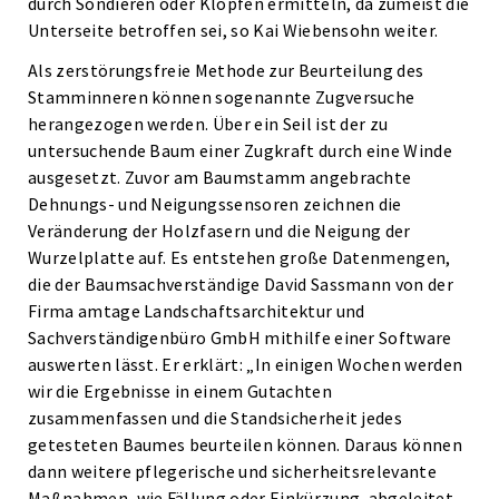
durch Sondieren oder Klopfen ermitteln, da zumeist die
Unterseite betroffen sei, so Kai Wiebensohn weiter.
Als zerstörungsfreie Methode zur Beurteilung des
Stamminneren können sogenannte Zugversuche
herangezogen werden. Über ein Seil ist der zu
untersuchende Baum einer Zugkraft durch eine Winde
ausgesetzt. Zuvor am Baumstamm angebrachte
Dehnungs- und Neigungssensoren zeichnen die
Veränderung der Holzfasern und die Neigung der
Wurzelplatte auf. Es entstehen große Datenmengen,
die der Baumsachverständige David Sassmann von der
Firma amtage Landschaftsarchitektur und
Sachverständigenbüro GmbH mithilfe einer Software
auswerten lässt. Er erklärt: „In einigen Wochen werden
wir die Ergebnisse in einem Gutachten
zusammenfassen und die Standsicherheit jedes
getesteten Baumes beurteilen können. Daraus können
dann weitere pflegerische und sicherheitsrelevante
Maßnahmen, wie Fällung oder Einkürzung, abgeleitet