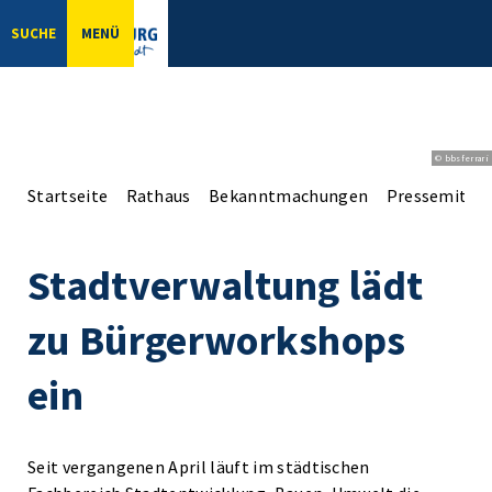
SUCHE
MENÜ
© bbsferrari
Startseite
Rathaus
Bekanntmachungen
Pressemittei
Stadtverwaltung lädt
zu Bürgerworkshops
ein
Seit vergangenen April läuft im städtischen