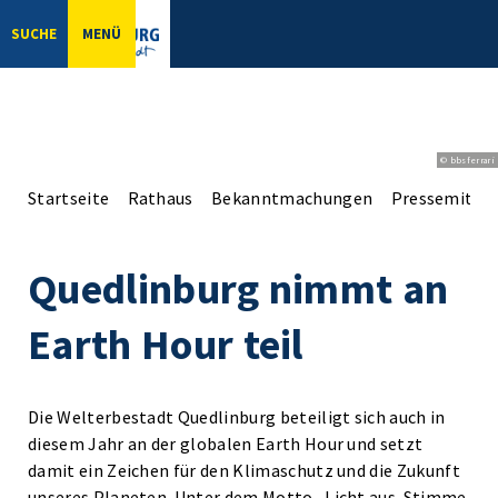
SUCHE
MENÜ
© bbsferrari
Startseite
Rathaus
Bekanntmachungen
Pressemittei
Quedlinburg nimmt an
Earth Hour teil
Die Welterbestadt Quedlinburg beteiligt sich auch in
diesem Jahr an der globalen Earth Hour und setzt
damit ein Zeichen für den Klimaschutz und die Zukunft
unseres Planeten. Unter dem Motto „Licht aus. Stimme