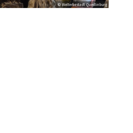
© Welterbestadt Quedlinburg