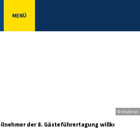
MENÜ
© bbsferrari
eilnehmer der 8. Gästeführertagung willkommen