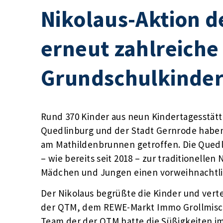
Nikolaus-Aktion d
erneut zahlreiche
Grundschulkinde
Rund 370 Kinder aus neun Kindertagesstät
Quedlinburg und der Stadt Gernrode habe
am Mathildenbrunnen getroffen. Die Qued
– wie bereits seit 2018 – zur traditionelle
Mädchen und Jungen einen vorweihnachtli
Der Nikolaus begrüßte die Kinder und vert
der QTM, dem REWE-Markt Immo Grollmisc
Team der der QTM hatte die Süßigkeiten im 