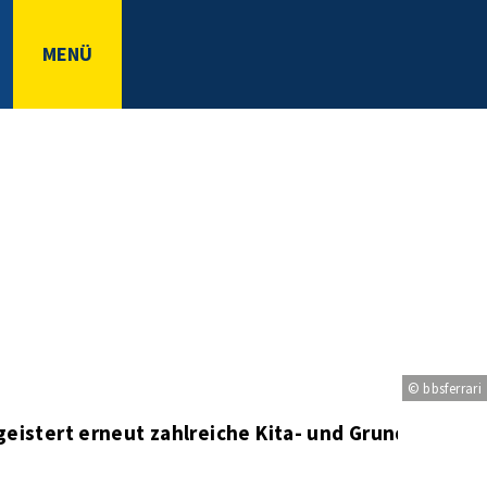
MENÜ
© bbsferrari
eistert erneut zahlreiche Kita- und Grundschulki