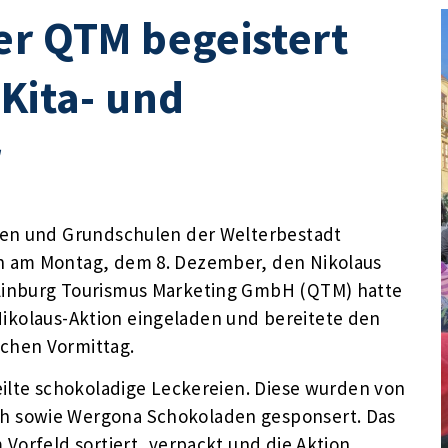
er QTM begeistert
 Kita- und
r
ten und Grundschulen der Welterbestadt
n am Montag, dem 8. Dezember, den Nikolaus
linburg Tourismus Marketing GmbH (QTM) hatte
n Nikolaus-Aktion eingeladen und bereitete den
chen Vormittag.
eilte schokoladige Leckereien. Diese wurden von
h sowie Wergona Schokoladen gesponsert. Das
Vorfeld sortiert, verpackt und die Aktion