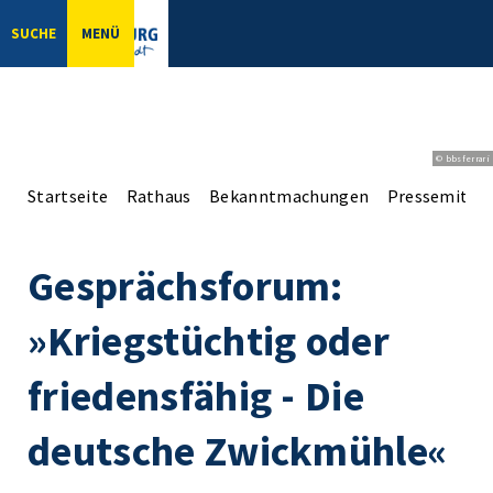
SUCHE
MENÜ
© bbsferrari
Startseite
Rathaus
Bekanntmachungen
Pressemittei
Gesprächsforum:
»Kriegstüchtig oder
friedensfähig - Die
deutsche Zwickmühle«