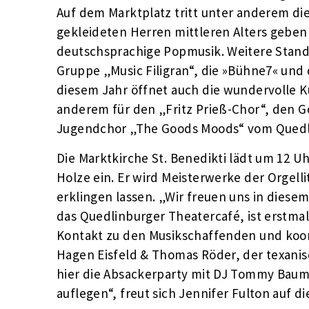
Auf dem Marktplatz tritt unter anderem di
gekleideten Herren mittleren Alters geben
deutschsprachige Popmusik. Weitere Stand
Gruppe „Music Filigran“, die »Bühne7« und 
diesem Jahr öffnet auch die wundervolle Kul
anderem für den „Fritz Prieß-Chor“, den 
Jugendchor „The Goods Moods“ vom Qued
Die Marktkirche St. Benedikti lädt um 12 
Holze ein. Er wird Meisterwerke der Orgell
erklingen lassen. „Wir freuen uns in diese
das Quedlinburger Theatercafé, ist erstmal
Kontakt zu den Musikschaffenden und koord
Hagen Eisfeld & Thomas Röder, der texani
hier die Absackerparty mit DJ Tommy Bauman
auflegen“, freut sich Jennifer Fulton auf d