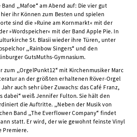
e Band „Mafoe“ am Abend auf: Die vier gut
 hier ihr Können zum Besten und spielen
orte sind die »Ruine am Kornmarkt« mit der
der »Wordspeicher« mit der Band Apple Pie. In
turkirche St. Blasii wieder ihre Türen, unter
Gospelchor „Rainbow Singers“ und den
linburger GutsMuths-Gymnasium.
Uhr zum „OrgelPunkt12“ mit Kirchenmusiker Marc
iteratur an der größten erhaltenen Röver-Orgel
m Jahr auch sehr über Zuwachs: das Café Franz,
s dabei“ weiß Jennifer Fulton. Sie hält den
iniert die Auftritte. „Neben der Musik von
schen Band „The Everflower Company“ findet
n statt. Er wird, der wie gewohnt feinste Vinyl
ie Premiere.