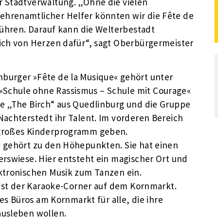
r Stadtverwaltung. „Ohne die vielen
hrenamtlicher Helfer könnten wir die Fête de
führen. Darauf kann die Welterbestadt
ich von Herzen dafür“, sagt Oberbürgermeister
burger »Fête de la Musique« gehört unter
Schule ohne Rassismus – Schule mit Courage«
e „The Birch“ aus Quedlinburg und die Gruppe
Nachterstedt ihr Talent. Im vorderen Bereich
 großes Kinderprogramm geben.
e gehört zu den Höhepunkten. Sie hat einen
erswiese. Hier entsteht ein magischer Ort und
ktronischen Musik zum Tanzen ein.
 ist der Karaoke-Corner auf dem Kornmarkt.
res Büros am Kornmarkt für alle, die ihre
ausleben wollen.