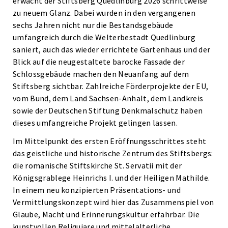
erwacht der Stiftsberg Quedlinburg 2026 schrittweise
zu neuem Glanz. Dabei wurden in den vergangenen
sechs Jahren nicht nur die Bestandsgebäude
umfangreich durch die Welterbestadt Quedlinburg
saniert, auch das wieder errichtete Gartenhaus und der
Blick auf die neugestaltete barocke Fassade der
Schlossgebäude machen den Neuanfang auf dem
Stiftsberg sichtbar. Zahlreiche Förderprojekte der EU,
vom Bund, dem Land Sachsen-Anhalt, dem Landkreis
sowie der Deutschen Stiftung Denkmalschutz haben
dieses umfangreiche Projekt gelingen lassen.
Im Mittelpunkt des ersten Eröffnungsschrittes steht
das geistliche und historische Zentrum des Stiftsbergs:
die romanische Stiftskirche St. Servatii mit der
Königsgrablege Heinrichs I. und der Heiligen Mathilde.
In einem neu konzipierten Präsentations- und
Vermittlungskonzept wird hier das Zusammenspiel von
Glaube, Macht und Erinnerungskultur erfahrbar. Die
kunstvollen Reliquiare und mittelalterliche