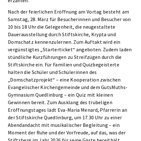
erzählen.
Nach der feierlichen Eröffnung am Vortag besteht am
Samstag, 28. März für Besucherinnen und Besucher von
10 bis 18 Uhr die Gelegenheit, die neugestaltete
Dauerausstellung durch Stiftskirche, Krypta und
Domschatz kennenzulernen. Zum Auftakt wird ein
vergünstigtes „Starterticket“ angeboten. Zudem laden
stündliche Kurzführungen zu Streifzügen durch die
Stiftskirche ein. Für Familien und Quizbegeisterte
halten die Schüler und Schülerinnen des
„Domschatzprojekt“ – eine Kooperation zwischen
Evangelischer Kirchengemeinde und dem GutsMuths-
Gymnasium Quedlinburg – ein Quiz mit kleinen
Gewinnen bereit. Zum Ausklang des trubeligen
Eröffnungstages lädt Eva-Maria Menard, Pfarrerin an
der Stiftskirche Quedlinburg, um 17.30 Uhr zu einer
Abendandacht mit musikalischer Begleitung – ein
Moment der Ruhe und der Vorfreude, auf das, was der
Stiftsberg im Jahr 2026 für seine Gäste bereithält.