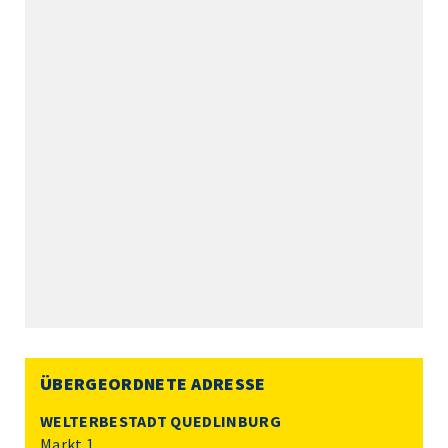
ÜBERGEORDNETE ADRESSE
WELTERBESTADT QUEDLINBURG
Markt 1