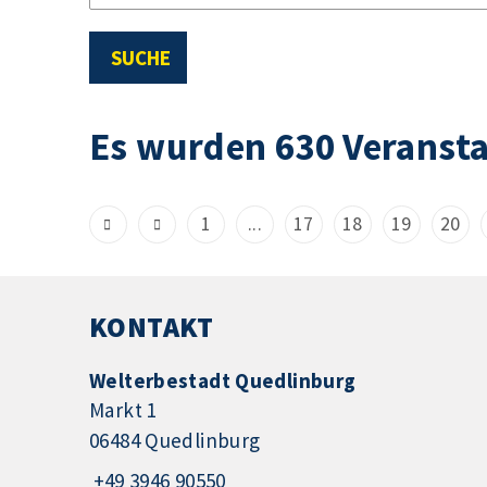
SUCHE
Es wurden 630 Veranst
1
...
17
18
19
20
KONTAKT
Welterbestadt Quedlinburg
Markt 1
06484 Quedlinburg
+49 3946 90550