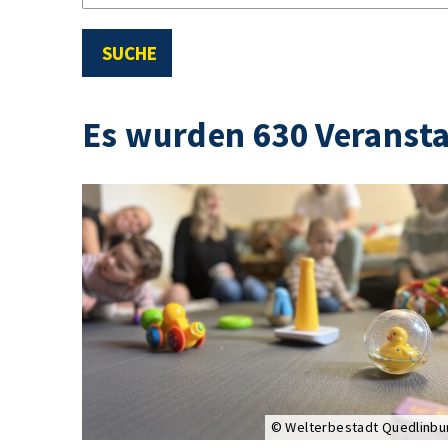
SUCHE
Es wurden 630 Veranst
© Welterbestadt Quedlinbu