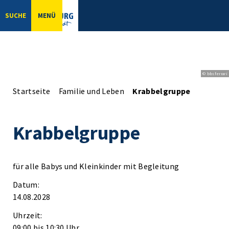
SUCHE
MENÜ
© bbsferrari
Startseite
Familie und Leben
Krabbelgruppe
Krabbelgruppe
für alle Babys und Kleinkinder mit Begleitung
Datum:
14.08.2028
Uhrzeit:
09:00 bis 10:30 Uhr