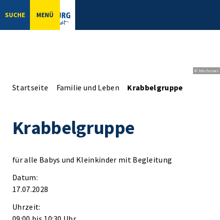
SUCHE
MENÜ
© bbsferrari
Startseite
Familie und Leben
Krabbelgruppe
Krabbelgruppe
für alle Babys und Kleinkinder mit Begleitung
Datum:
17.07.2028
Uhrzeit:
09:00 bis 10:30 Uhr