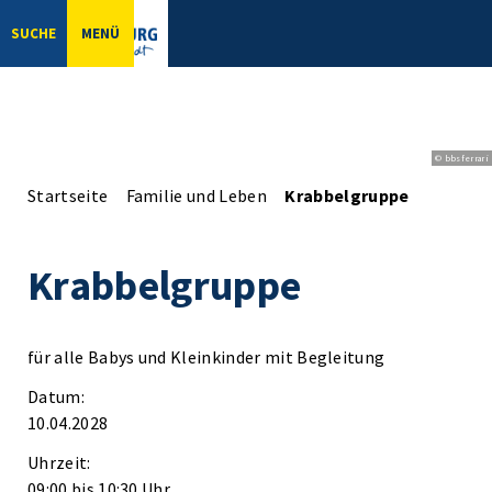
SUCHE
MENÜ
© bbsferrari
Startseite
Familie und Leben
Krabbelgruppe
Krabbelgruppe
für alle Babys und Kleinkinder mit Begleitung
Datum:
10.04.2028
Uhrzeit:
09:00 bis 10:30 Uhr