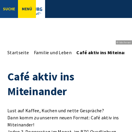
SUCHE
MENÜ
© bbsferrari
Startseite
Familie und Leben
Café aktiv ins Miteinand
Café aktiv ins
Miteinander
Lust auf Kaffee, Kuchen und nette Gespräche?
Dann komm zu unserem neuen Format: Café aktiv ins
Miteinander!
Jeden 3. Donnerstag im Monat, im BZG Quedlinburg,