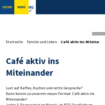
SUCHE
MENÜ
© bbsferrari
Startseite
Familie und Leben
Café aktiv ins Miteinand
Café aktiv ins
Miteinander
Lust auf Kaffee, Kuchen und nette Gespräche?
Dann komm zu unserem neuen Format: Café aktiv ins
Miteinander!
Jeden 3. Donnerstag im Monat, im BZG Quedlinburg,