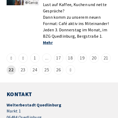
© Canva
Lust auf Kaffee, Kuchen und nette
Gespräche?
Dann komm zu unserem neuen
Format: Café aktiv ins Miteinander!
Jeden 3. Donnerstag im Monat, im
BZG Quedlinburg, Bergstraße 1.
Mehr
1
...
17
18
19
20
21
22
23
24
25
26
KONTAKT
Welterbestadt Quedlinburg
Markt 1
06484 Quedlinburg