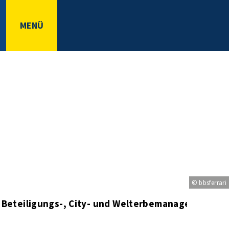
MENÜ
© bbsferrari
, Beteiligungs-, City- und Welterbemanagement