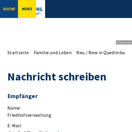
SUCHE
MENÜ
© bbsferrari
Startseite
Familie und Leben
Neu / New in Quedlinburg
Nachricht schreiben
Empfänger
Name:
Friedhofsverwaltung
E-Mail: