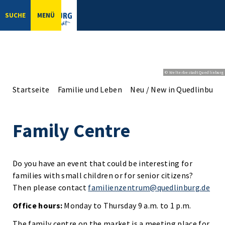
SUCHE
MENÜ
© Welterbestadt Quedlinburg
Startseite
Familie und Leben
Neu / New in Quedlinburg
Family Centre
Do you have an event that could be interesting for
families with small children or for senior citizens?
Then please contact
familienzentrum@quedlinburg.de
Office hours:
Monday to Thursday 9 a.m. to 1 p.m.
The family centre on the market is a meeting place for