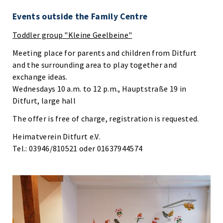
Events outside the Family Centre
Toddler group "Kleine Geelbeine"
Meeting place for parents and children from Ditfurt
and the surrounding area to play together and
exchange ideas.
Wednesdays 10 a.m. to 12 p.m., Hauptstraße 19 in
Ditfurt, large hall
The offer is free of charge, registration is requested.
Heimatverein Ditfurt e.V.
Tel.: 03946/810521 oder 01637944574