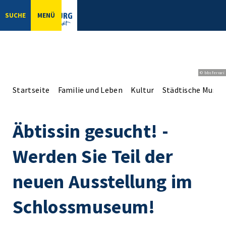
SUCHE
MENÜ
© bbsferrari
Startseite
Familie und Leben
Kultur
Städtische Musee
Äbtissin gesucht! -
Werden Sie Teil der
neuen Ausstellung im
Schlossmuseum!