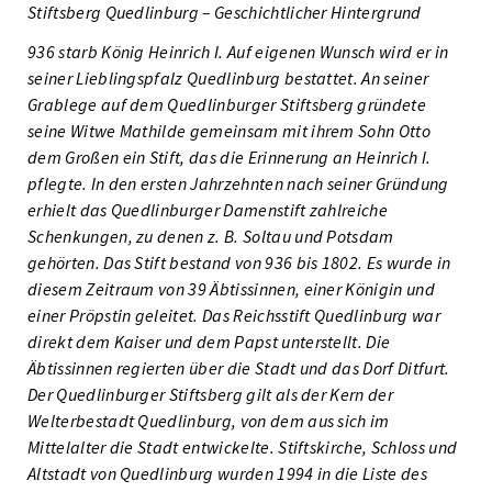
Stiftsberg Quedlinburg – Geschichtlicher Hintergrund
936 starb König Heinrich I. Auf eigenen Wunsch wird er in
seiner Lieblingspfalz Quedlinburg bestattet. An seiner
Grablege auf dem Quedlinburger Stiftsberg gründete
seine Witwe Mathilde gemeinsam mit ihrem Sohn Otto
dem Großen ein Stift, das die Erinnerung an Heinrich I.
pflegte. In den ersten Jahrzehnten nach seiner Gründung
erhielt das Quedlinburger Damenstift zahlreiche
Schenkungen, zu denen z. B. Soltau und Potsdam
gehörten. Das Stift bestand von 936 bis 1802. Es wurde in
diesem Zeitraum von 39 Äbtissinnen, einer Königin und
einer Pröpstin geleitet. Das Reichsstift Quedlinburg war
direkt dem Kaiser und dem Papst unterstellt. Die
Äbtissinnen regierten über die Stadt und das Dorf Ditfurt.
Der Quedlinburger Stiftsberg gilt als der Kern der
Welterbestadt Quedlinburg, von dem aus sich im
Mittelalter die Stadt entwickelte. Stiftskirche, Schloss und
Altstadt von Quedlinburg wurden 1994 in die Liste des