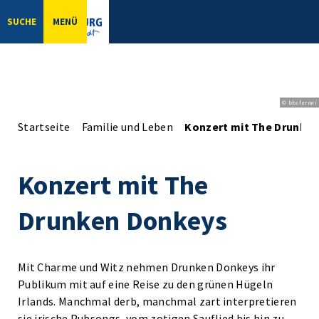
SUCHE
MENÜ
© bbsferrari
Startseite
Familie und Leben
Konzert mit The Drunke
Konzert mit The
Drunken Donkeys
Mit Charme und Witz nehmen Drunken Donkeys ihr
Publikum mit auf eine Reise zu den grünen Hügeln
Irlands. Manchmal derb, manchmal zart interpretieren
sie irische Pubsongs, vom zotigen Sauflied bis hin zu