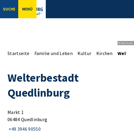
SUCHE
MENÜ
© bbsferrari
Startseite
Familie und Leben
Kultur
Kirchen
Welter
Welterbestadt
Quedlinburg
Markt 1
06484 Quedlinburg
+49 3946 90550