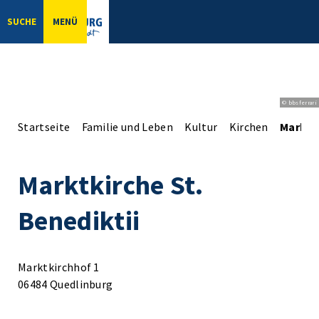
SUCHE
MENÜ
© bbsferrari
Startseite
Familie und Leben
Kultur
Kirchen
Marktki
Marktkirche St.
Benediktii
Marktkirchhof 1
06484 Quedlinburg