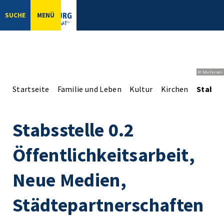
SUCHE
MENÜ
© bbsferrari
Startseite
Familie und Leben
Kultur
Kirchen
Stabsst
Stabsstelle 0.2
Öffentlichkeitsarbeit,
Neue Medien,
Städtepartnerschaften