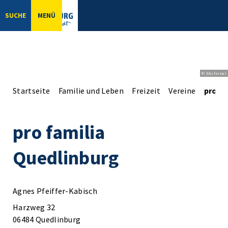
SUCHE
MENÜ
© bbsferrari
Startseite
Familie und Leben
Freizeit
Vereine
pro fa
pro familia
Quedlinburg
Agnes Pfeiffer-Kabisch
Harzweg 32
06484 Quedlinburg