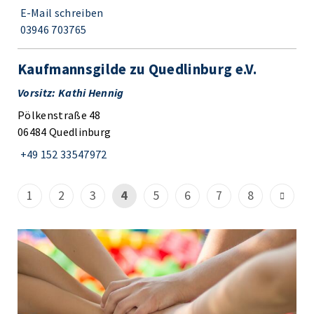
E-Mail schreiben
03946 703765
Kaufmannsgilde zu Quedlinburg e.V.
Vorsitz: Kathi Hennig
Pölkenstraße 48
06484 Quedlinburg
+49 152 33547972
1
2
3
4
5
6
7
8