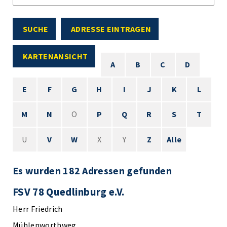
SUCHE
ADRESSE EINTRAGEN
KARTENANSICHT
A
B
C
D
E
F
G
H
I
J
K
L
M
N
O
P
Q
R
S
T
U
V
W
X
Y
Z
Alle
Es wurden 182 Adressen gefunden
FSV 78 Quedlinburg e.V.
Herr Friedrich
Mühlenworthweg