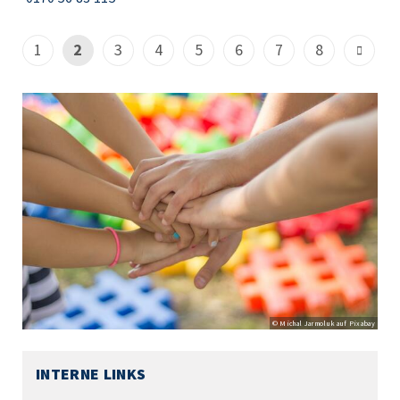
1
2
3
4
5
6
7
8
© Michal Jarmoluk auf Pixabay
INTERNE LINKS