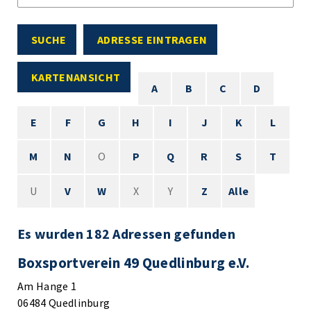
SUCHE
ADRESSE EINTRAGEN
KARTENANSICHT
A
B
C
D
E
F
G
H
I
J
K
L
M
N
O
P
Q
R
S
T
U
V
W
X
Y
Z
Alle
Es wurden 182 Adressen gefunden
Boxsportverein 49 Quedlinburg e.V.
Am Hange 1
06484 Quedlinburg