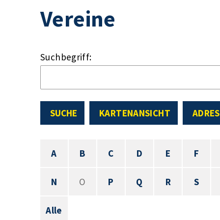
Vereine
Suchbegriff:
SUCHE
KARTENANSICHT
ADRES
A
B
C
D
E
F
N
O
P
Q
R
S
Alle