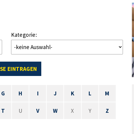
Kategorie:
SE EINTRAGEN
G
H
I
J
K
L
M
T
U
V
W
X
Y
Z