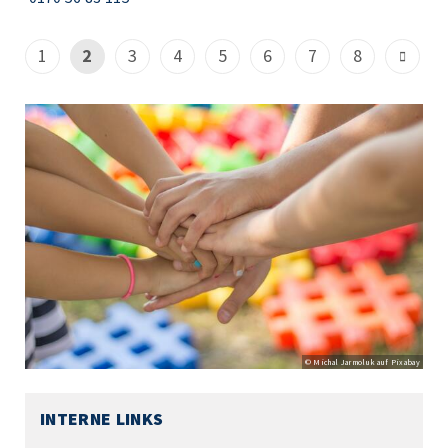
1
2
3
4
5
6
7
8
© Michal Jarmoluk auf Pixabay
INTERNE LINKS