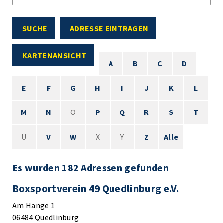
SUCHE
ADRESSE EINTRAGEN
KARTENANSICHT
A
B
C
D
E
F
G
H
I
J
K
L
M
N
O
P
Q
R
S
T
U
V
W
X
Y
Z
Alle
Es wurden 182 Adressen gefunden
Boxsportverein 49 Quedlinburg e.V.
Am Hange 1
06484 Quedlinburg