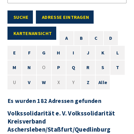
SUCHE
ADRESSE EINTRAGEN
KARTENANSICHT
A
B
C
D
E
F
G
H
I
J
K
L
M
N
O
P
Q
R
S
T
U
V
W
X
Y
Z
Alle
Es wurden 182 Adressen gefunden
Volkssolidarität e. V. Volkssolidarität
Kreisverband
Aschersleben/Staßfurt/Quedlinburg