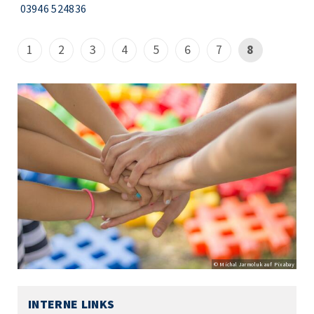
03946 524836
1
2
3
4
5
6
7
8
© Michal Jarmoluk auf Pixabay
INTERNE LINKS