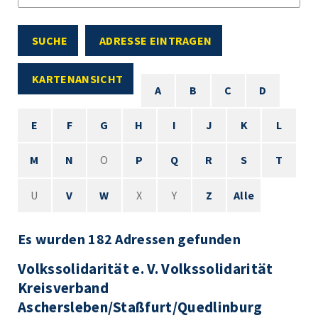
SUCHE
ADRESSE EINTRAGEN
KARTENANSICHT
A
B
C
D
E
F
G
H
I
J
K
L
M
N
O
P
Q
R
S
T
U
V
W
X
Y
Z
Alle
Es wurden 182 Adressen gefunden
Volkssolidarität e. V. Volkssolidarität
Kreisverband
Aschersleben/Staßfurt/Quedlinburg