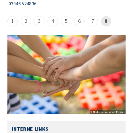
03946 524836
1
2
3
4
5
6
7
8
© Michal Jarmoluk auf Pixabay
INTERNE LINKS