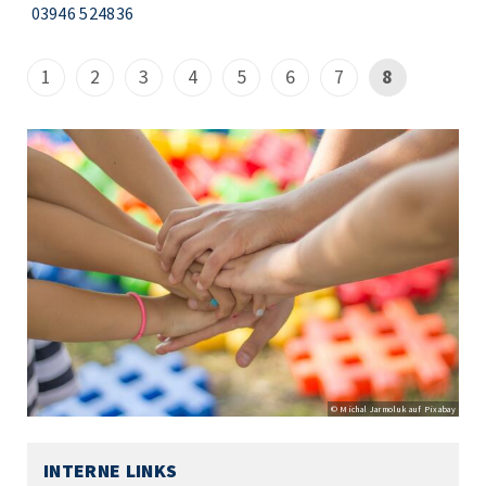
03946 524836
1
2
3
4
5
6
7
8
© Michal Jarmoluk auf Pixabay
INTERNE LINKS