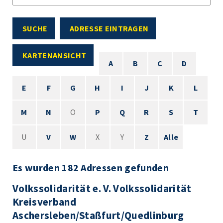
SUCHE
ADRESSE EINTRAGEN
KARTENANSICHT
A
B
C
D
E
F
G
H
I
J
K
L
M
N
O
P
Q
R
S
T
U
V
W
X
Y
Z
Alle
Es wurden 182 Adressen gefunden
Volkssolidarität e. V. Volkssolidarität
Kreisverband
Aschersleben/Staßfurt/Quedlinburg