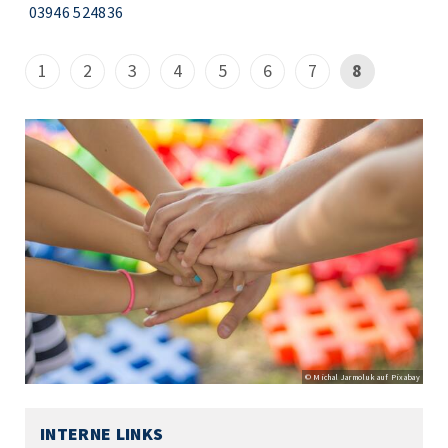
03946 524836
1
2
3
4
5
6
7
8
© Michal Jarmoluk auf Pixabay
INTERNE LINKS