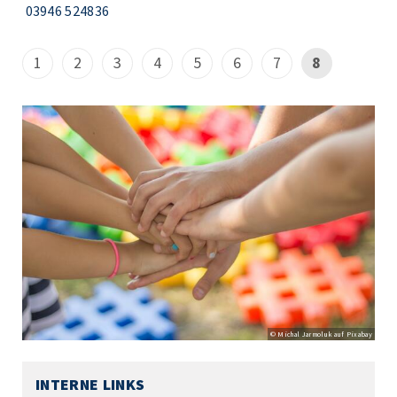
03946 524836
1
2
3
4
5
6
7
8
© Michal Jarmoluk auf Pixabay
INTERNE LINKS