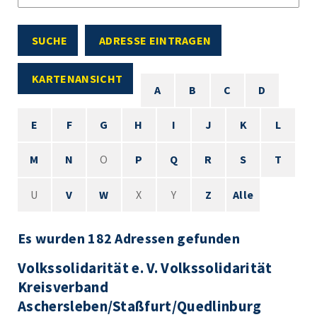
SUCHE
ADRESSE EINTRAGEN
KARTENANSICHT
A
B
C
D
E
F
G
H
I
J
K
L
M
N
O
P
Q
R
S
T
U
V
W
X
Y
Z
Alle
Es wurden 182 Adressen gefunden
Volkssolidarität e. V. Volkssolidarität
Kreisverband
Aschersleben/Staßfurt/Quedlinburg