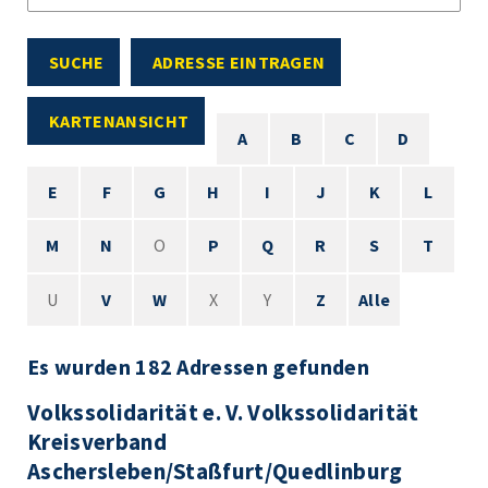
SUCHE
ADRESSE EINTRAGEN
KARTENANSICHT
A
B
C
D
E
F
G
H
I
J
K
L
M
N
O
P
Q
R
S
T
U
V
W
X
Y
Z
Alle
Es wurden 182 Adressen gefunden
Volkssolidarität e. V. Volkssolidarität
Kreisverband
Aschersleben/Staßfurt/Quedlinburg