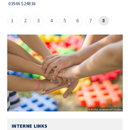
03946 524836
1
2
3
4
5
6
7
8
© Michal Jarmoluk auf Pixabay
INTERNE LINKS