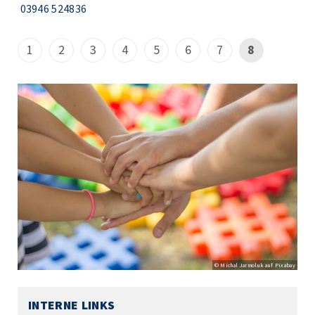
03946 524836
1
2
3
4
5
6
7
8
© Michal Jarmoluk auf Pixabay
INTERNE LINKS