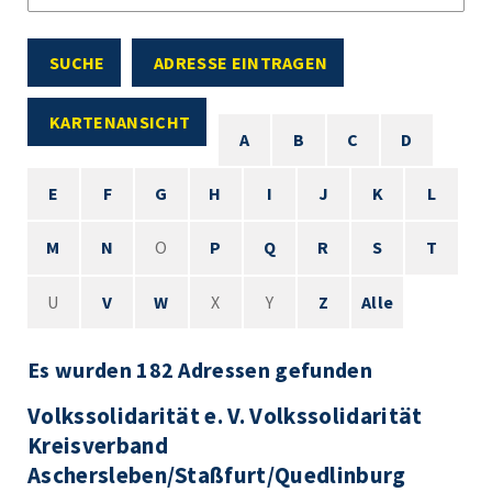
SUCHE
ADRESSE EINTRAGEN
KARTENANSICHT
A
B
C
D
E
F
G
H
I
J
K
L
M
N
O
P
Q
R
S
T
U
V
W
X
Y
Z
Alle
Es wurden 182 Adressen gefunden
Volkssolidarität e. V. Volkssolidarität
Kreisverband
Aschersleben/Staßfurt/Quedlinburg