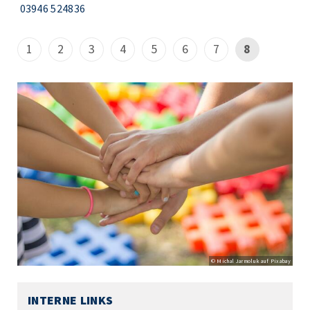
03946 524836
1
2
3
4
5
6
7
8
© Michal Jarmoluk auf Pixabay
INTERNE LINKS