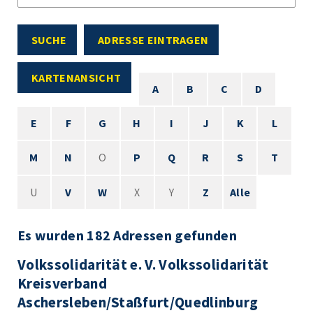
SUCHE
ADRESSE EINTRAGEN
KARTENANSICHT
A
B
C
D
E
F
G
H
I
J
K
L
M
N
O
P
Q
R
S
T
U
V
W
X
Y
Z
Alle
Es wurden 182 Adressen gefunden
Volkssolidarität e. V. Volkssolidarität
Kreisverband
Aschersleben/Staßfurt/Quedlinburg