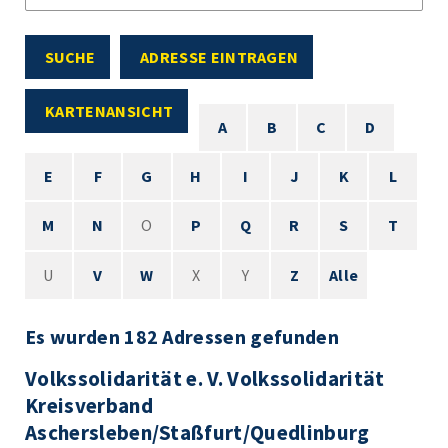
SUCHE
ADRESSE EINTRAGEN
KARTENANSICHT
A
B
C
D
E
F
G
H
I
J
K
L
M
N
O
P
Q
R
S
T
U
V
W
X
Y
Z
Alle
Es wurden 182 Adressen gefunden
Volkssolidarität e. V. Volkssolidarität
Kreisverband
Aschersleben/Staßfurt/Quedlinburg