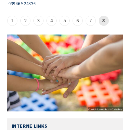
03946 524836
1
2
3
4
5
6
7
8
© Michal Jarmoluk auf Pixabay
INTERNE LINKS