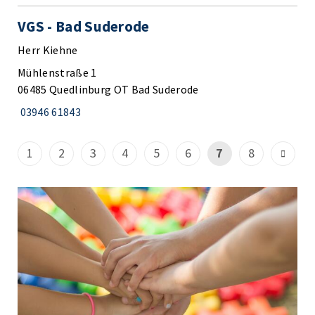
VGS - Bad Suderode
Herr Kiehne
Mühlenstraße 1
06485 Quedlinburg OT Bad Suderode
03946 61843
1
2
3
4
5
6
7
8