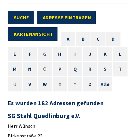
SUCHE
ADRESSE EINTRAGEN
KARTENANSICHT
A
B
C
D
E
F
G
H
I
J
K
L
M
N
O
P
Q
R
S
T
U
V
W
X
Y
Z
Alle
Es wurden 182 Adressen gefunden
SG Stahl Quedlinburg e.V.
Herr Wünsch
Birkenstraße 23