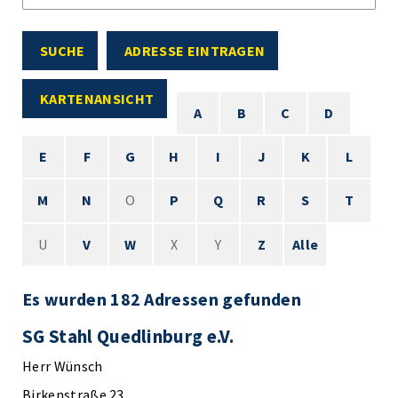
SUCHE
ADRESSE EINTRAGEN
KARTENANSICHT
A
B
C
D
E
F
G
H
I
J
K
L
M
N
O
P
Q
R
S
T
U
V
W
X
Y
Z
Alle
Es wurden 182 Adressen gefunden
SG Stahl Quedlinburg e.V.
Herr Wünsch
Birkenstraße 23