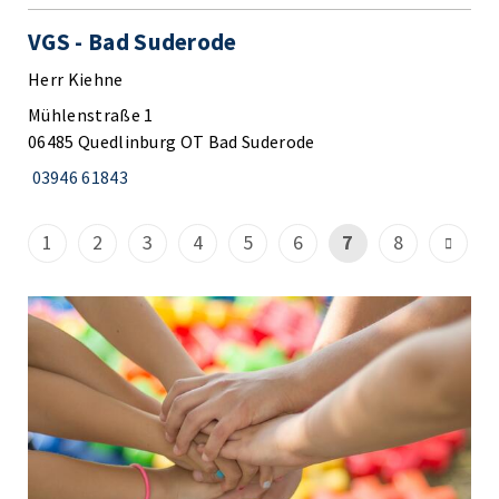
VGS - Bad Suderode
Herr Kiehne
Mühlenstraße 1
06485 Quedlinburg OT Bad Suderode
03946 61843
1
2
3
4
5
6
7
8