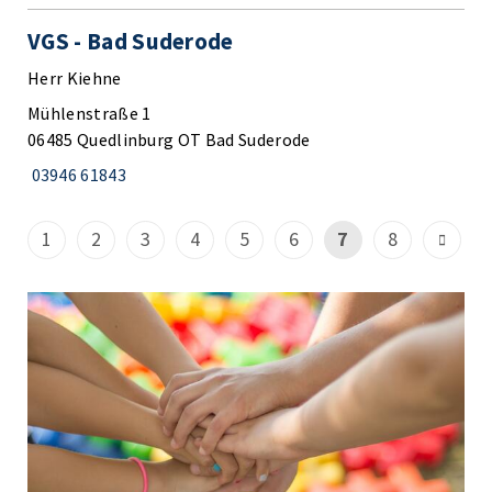
VGS - Bad Suderode
Herr Kiehne
Mühlenstraße 1
06485 Quedlinburg OT Bad Suderode
03946 61843
1
2
3
4
5
6
7
8