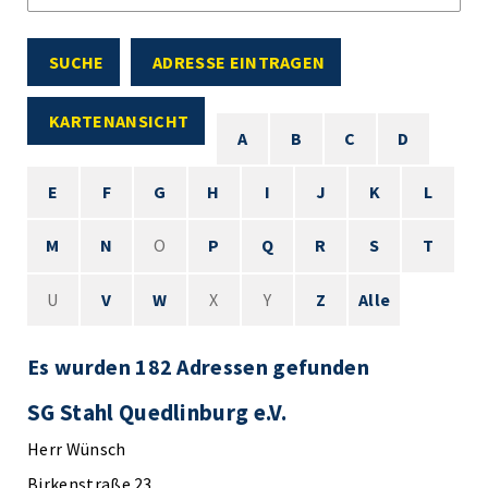
SUCHE
ADRESSE EINTRAGEN
KARTENANSICHT
A
B
C
D
E
F
G
H
I
J
K
L
M
N
O
P
Q
R
S
T
U
V
W
X
Y
Z
Alle
Es wurden 182 Adressen gefunden
SG Stahl Quedlinburg e.V.
Herr Wünsch
Birkenstraße 23